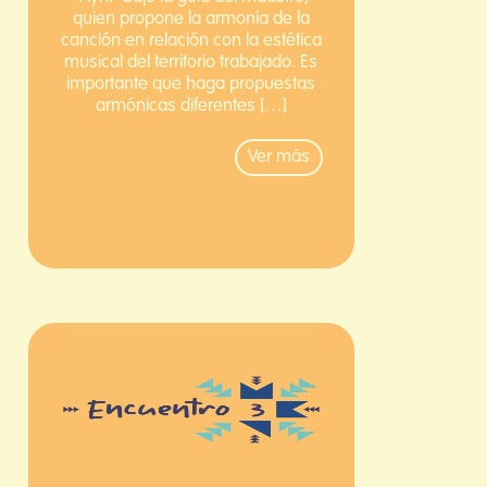
quien propone la armonía de la
canción en relación con la estética
musical del territorio trabajado. Es
importante que haga propuestas
armónicas diferentes […]
Ver más