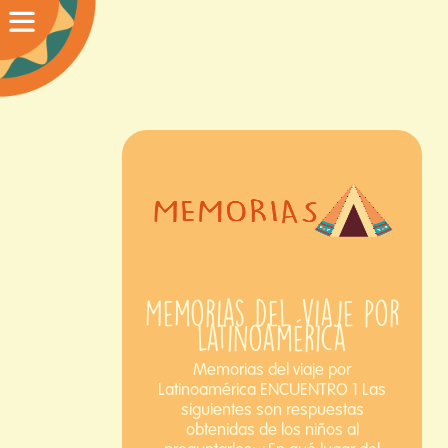
Memorias del viaje por
Latinoamérica
Memorias del viaje por
Latinoamérica ENCUENTRO 1 Las
siguientes son respuestas
obtenidas de los niños al