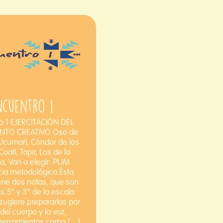
ncuentro 1
o 1 EJERCITACIÓN DEL
NTO CREATIVO Oso de
Ucumarí, Cóndor de los
oatí, Tapir, Los de la
, Van a elegir: PUM
ia metodológica Ésta
ene dos notas, que son
s 5° y 3° de la escala
sugiere prepararlas por
del cuerpo y la voz,
 herramientas como […]