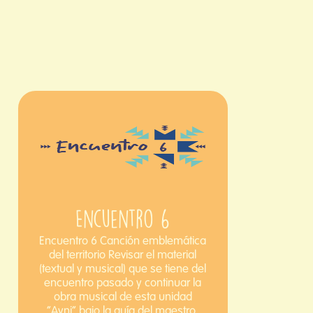
Encuentro 6
Encuentro 6 Canción emblemática
del territorio Revisar el material
(textual y musical) que se tiene del
encuentro pasado y continuar la
obra musical de esta unidad
“Ayni” bajo la guía del maestro,