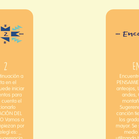
o 2
E
inuación a
Encuentr
ta en el
PENSAMIE
uede iniciar
anteojos, 
entos para
andes, C
 cuenta el
montaña
cionarlo
Sugerenc
TACIÓN DEL
canción ti
VO Vamos a
los grado
mpiezan por
mayor. Se 
elegí es: _
medio 
 Sugerencia
utilizando