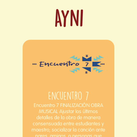
Ayni
Encuentro 7
Encuentro 7 FINALIZACIÓN OBRA
MUSICAL Ajustar los últimos
detalles de la obra de manera
consensuada entre estudiantes y
maestro; socializar la canción ante
pares, amigos, o personas que