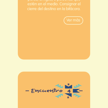
estén en el medio. Consignar el
cierre del destino en la bitácora.
Ver más