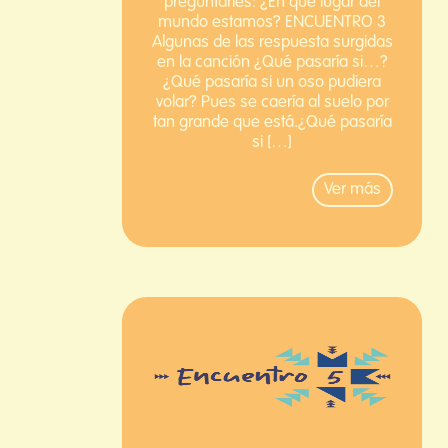
preguntarles: ¿En qué lugar del
mundo estamos? ENCUENTRO 3
Algunas de las respuesta surgidas
en la canción ¿Qué pasaría si…?
¿Qué pasaría si un oso pudiera
volar? Pues se caería al suelo por
tan grande que está.¿Qué pasaría
si […]
Ver más