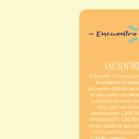
Encuentr
Encuentro 2 Como cont
la actividad propues
encuentro anterior se p
el encuentro con alim
compartir, teniendo en
Ayni, pero sin men
directamente. EJERCI
PENSAMIENTO CREATI
cantar palabras que e
“c”.La palabra que yo 
Caballo, carrosa, _, _